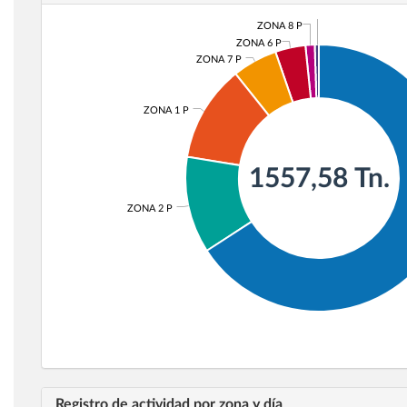
ZONA 3 P
ZONA 8 P
ZONA 6 P
ZONA 7 P
ZONA 1 P
1557,58 Tn.
ZONA 2 P
Registro de actividad por zona y día