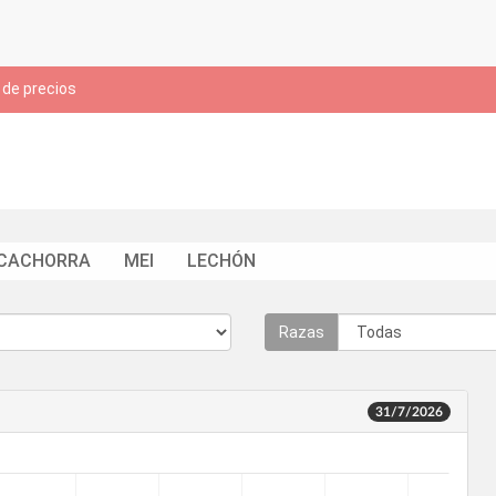
de precios
CACHORRA
MEI
LECHÓN
Razas
31/7/2026