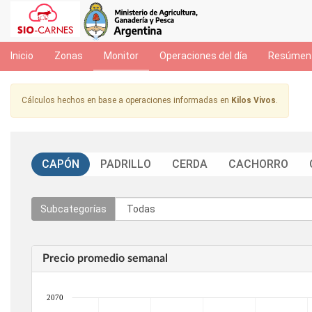
Inicio
Zonas
Monitor
Operaciones del día
Resúmen 
Cálculos hechos en base a operaciones informadas en
Kilos Vivos
.
CAPÓN
PADRILLO
CERDA
CACHORRO
Subcategorías
Precio promedio semanal
2070