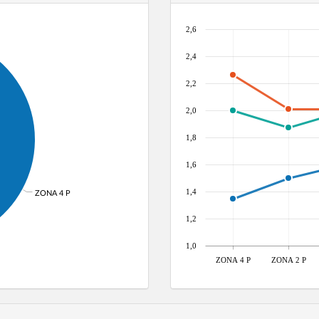
2,6
2,4
2,2
2,0
1,8
1,6
1,4
ZONA 4 P
1,2
1,0
ZONA 4 P
ZONA 2 P